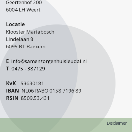
Geertenhof 200
6004 LH Weert
Locatie
Klooster Mariabosch
Lindelaan 8
6095 BT Baexem
E
info@samenzorgenhuisleudal.nl
T
0475 - 387129
KvK
53630181
IBAN
NL06 RABO 0158 7196 89
RSIN
8509.53.431
Disclaimer