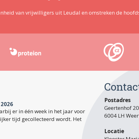
enheid van vrijwilligers uit Leudal en omstreken de hoofds
Contac
Postadres
 2026
Geertenhof 2
rbij er in één week in het jaar voor
6004 LH Weer
jker tijd gecollecteerd wordt. Het
Locatie
Klooster Mar