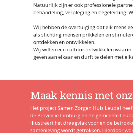
Natuurlijk zijn er ook professionele partne
behandeling, verpleging en begeleiding. 
Wij hebben de overtuiging dat elk mens een 
als stichting mensen prikkelen en stimulere
ontdekken en ontwikkelen.
Wij willen een cultuur ontwikkelen waarin h
geven aan elkaar en durft te delen met elk
Maak kennis met onz
Het project Samen Zorgen Huis Leudal heeft
de Provincie Limburg en de gemeente Leudal 
illustreert het draagvlak voor en de betrok
samenleving wordt getrokken. Hierdoor word