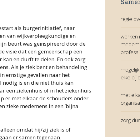
Samen
regie ov
tart als burgerinitiatief, naar
en van wijkverpleegkundige en
werken i
 zijn beurt was geïnspireerd door de
medemens
t de visie dat een gemeenschap een
professi
r kan en durft te delen. En ook zorg
ens. Als je ziek bent en behandeling
mogelijk
in ernstige gevallen naar het
elke pij
 nodig is en die niet thuis kan
ar een ziekenhuis of in het ziekenhuis
met elk
ap er met elkaar de schouders onder
organis
en zieke medemens in een ‘bijna
zorg du
leen omdat hij/zij ziek is of
e gaan er samen tegenaan.