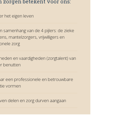
 zorgen betekent voor ons:
er het eigen leven
n samenhang van de 4 pijlers: de zieke
, mantelzorgers, vrijwilligers en
onele zorg
heden en vaardigheden (zorgtalent) van
ler benutten
aar een professionele en betrouwbare
atie vormen
rven delen en zorg durven aangaan