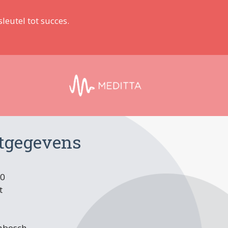
leutel tot succes.
tgegevens
00
t
iabosch