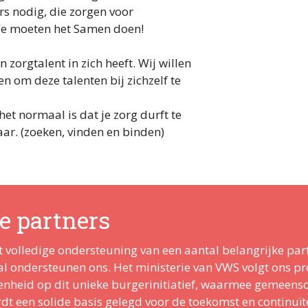
rs nodig, die zorgen voor
We moeten het Samen doen!
zorgtalent in zich heeft. Wij willen
n om deze talenten bij zichzelf te
et normaal is dat je zorg durft te
aar. (zoeken, vinden en binden)
e partners
 volledige ondersteuning van een aantal belangrijke part
ondersteunen ons. Het ministerie van VWS volgt ons proj
kenheid op dit unieke burgerinitiatief, waarmee gemeens
t een solide basis gelegd voor de toekomst en continuïte