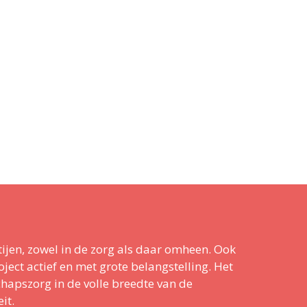
ijen, zowel in de zorg als daar omheen. Ook
ect actief en met grote belangstelling. Het
chapszorg in de volle breedte van de
it.