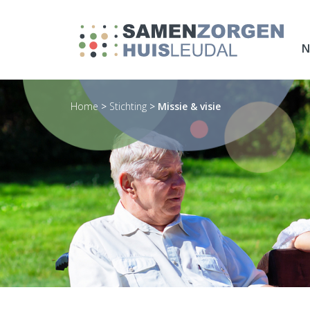
N
Home
>
Stichting
>
Missie & visie