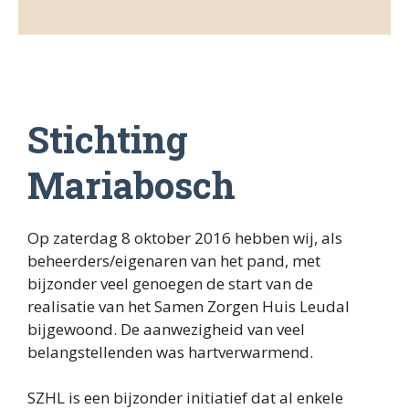
Algemeen
Proteion
CZ
Stichting
VGZ
Mariabosch
Laurentius Ziekenhuis
Op zaterdag 8 oktober 2016 hebben wij, als
SJG Weert
beheerders/eigenaren van het pand, met
bijzonder veel genoegen de start van de
Huisartsen
realisatie van het Samen Zorgen Huis Leudal
bijgewoond. De aanwezigheid van veel
Meditta
belangstellenden was hartverwarmend.
SZHL is een bijzonder initiatief dat al enkele
Provincie limburg