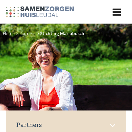
Home
>
Partners
>
Stichting Mariabosch
Partners