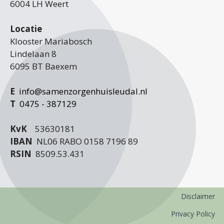
6004 LH Weert
Locatie
Klooster Mariabosch
Lindelaan 8
6095 BT Baexem
E
info@samenzorgenhuisleudal.nl
T
0475 - 387129
KvK
53630181
IBAN
NL06 RABO 0158 7196 89
RSIN
8509.53.431
Disclaimer
Privacy Policy