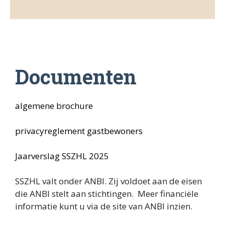
Algemeen
Missie & visie
Gemeenschapszorg
Documenten
Beleidsplan
algemene brochure
Vrienden van SSZHL
privacyreglement gastbewoners
Documenten
Jaarverslag SSZHL 202
5
SSZHL valt onder ANBI. Zij voldoet aan de eisen
die ANBI stelt aan stichtingen. Meer financiële
informatie kunt u via de site van ANBI inzien.