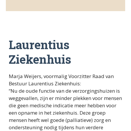
Algemeen
Proteion
CZ
Laurentius
VGZ
Ziekenhuis
Laurentius Ziekenhuis
Marja Weijers, voormalig Voorzitter Raad van
SJG Weert
Bestuur Laurentius Ziekenhuis:
“Nu de oude functie van de verzorgingshuizen is
Huisartsen
weggevallen, zijn er minder plekken voor mensen
die geen medische indicatie meer hebben voor
Meditta
een opname in het ziekenhuis. Deze groep
mensen heeft wel goede (palliatieve) zorg en
ondersteuning nodig tijdens hun verdere
Provincie limburg