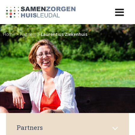
Home
>
Partners
>
Laurentius Ziekenhuis
Partners