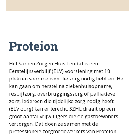
Algemeen
Proteion
CZ
Proteion
VGZ
Het Samen Zorgen Huis Leudal is een
Laurentius Ziekenhuis
Eerstelijnsverblijf (ELV) voorziening met 18
plekken voor mensen die zorg nodig hebben. Het
SJG Weert
kan gaan om herstel na ziekenhuisopname,
respijtzorg, overbruggingszorg of palliatieve
Huisartsen
zorg. Iedereen die tijdelijke zorg nodig heeft
(ELV-zorg) kan er terecht. SZHL draait op een
Meditta
groot aantal vrijwilligers die de gastbewoners
verzorgen. Dat doen ze samen met de
professionele zorgmedewerkers van Proteion.
Provincie limburg