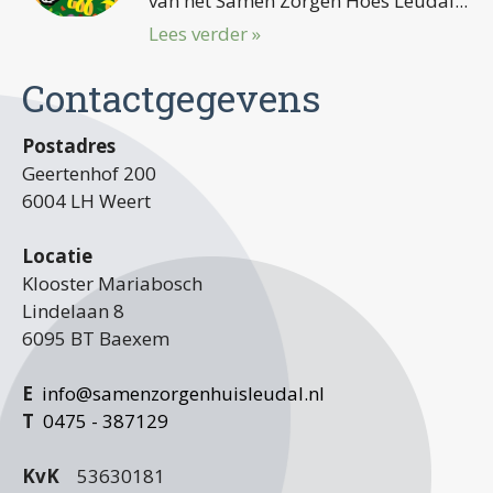
van het Samen Zorgen Hoes Leudal...
Lees verder »
Contactgegevens
Postadres
Geertenhof 200
6004 LH Weert
Locatie
Klooster Mariabosch
Lindelaan 8
6095 BT Baexem
E
info@samenzorgenhuisleudal.nl
T
0475 - 387129
KvK
53630181