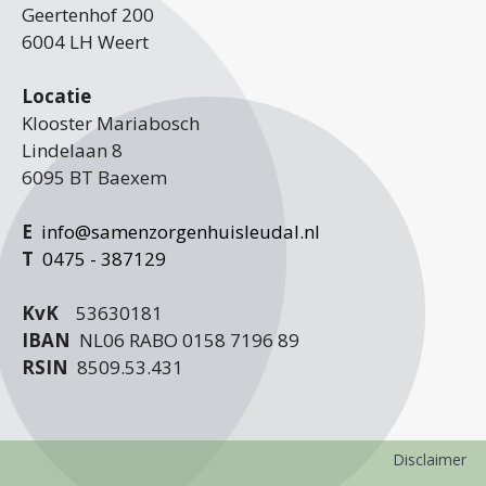
Geertenhof 200
6004 LH Weert
Locatie
Klooster Mariabosch
Lindelaan 8
6095 BT Baexem
E
info@samenzorgenhuisleudal.nl
T
0475 - 387129
KvK
53630181
IBAN
NL06 RABO 0158 7196 89
RSIN
8509.53.431
Disclaimer