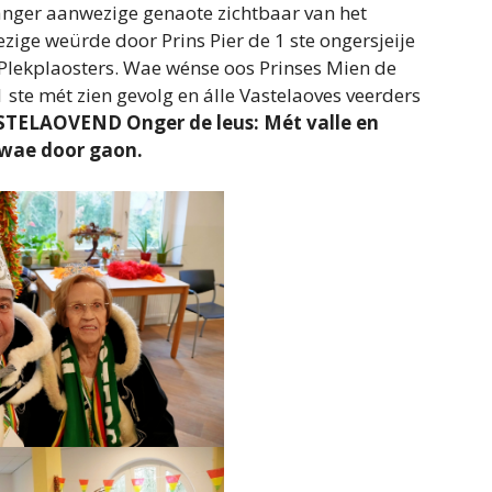
nger aanwezige genaote zichtbaar van het
zige weürde door Prins Pier de 1 ste ongersjeije
 Plekplaosters. Wae wénse oos Prinses Mien de
 1 ste mét zien gevolg en álle Vastelaoves veerders
TELAOVEND Onger de leus: Mét valle en
 wae door gaon.