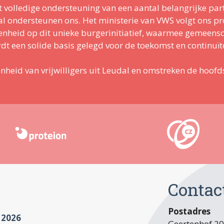
 volledige ondersteuning van een aantal belangrijke part
ondersteunen ons. Het ministerie van VWS volgt ons proj
kenheid op dit unieke burgerinitiatief, waarmee gemeens
t een solide basis gelegd voor de toekomst en continuïte
enheid van vrijwilligers uit Leudal en omstreken de hoofds
Contac
Postadres
 2026
Geertenhof 2