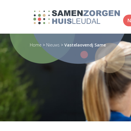
N
Home
>
Nieuws
>
Vastelaovendj Same