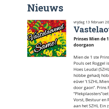
Nieuws
vrijdag 13 februari 2
Vastela
Prinses Mien de 1
doorgaon
Mien de 1 ste Pri
Pouls oet Roggel is
Hoes Leudal (SZHL)
höbbe gehadj höbb
eûver ’t SZHL.Mien 
door gaon”. Prins 
“Plekplaosters”oe
Vorst, Bestuur en 
aan het SZHL Ein z