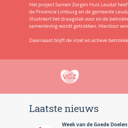
Het project Samen Zorgen Huis Leudal heeft
de Provincie Limburg en de gemeente Leudal 
illustreert het draagvlak voor en de betrok
samenleving wordt getrokken. Hierdoor word
Daarnaast blijft de inzet en actieve betrokk
Laatste nieuws
Week van de Goede Doelen