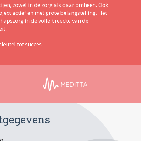
ijen, zowel in de zorg als daar omheen. Ook
ect actief en met grote belangstelling. Het
chapszorg in de volle breedte van de
it.
leutel tot succes.
tgegevens
00