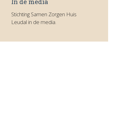
In de media
Stichting Samen Zorgen Huis
Leudal in de media.