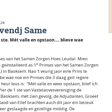
026
ovendj Same
 ste. Mét valle en opstaon.... blieve wae
nses van het Samen Zorgen Hoes Leudal. Mien
e
 geïnstalleerd as 1
Prinses van het Samen Zorgen
 in Baoksem. Nao ’t veurig jaor eine Prins te
e wae noe ein Prinses die 3 daag geit regere
heur leus is: “Mét valle en weer opstaon, blief ich
Pier de 1 ste van Vastelaovesvereniging de
t Baoksem, mét zien gevolg, de Adjudanten, Groeët
Raod van Ellef brachten auch dit jaor ein bezeuk
eer geslaagde en gezellige middig. De