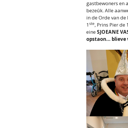
gastbewoners en a
bezeûk. Alle aanwe
in de Orde van de
ste
1
, Prins Pier de
eine
SJOEANE VAS
opstaon… blieve